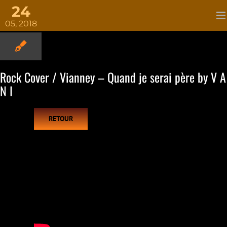
Passer
24
au
contenu
05, 2018
Rock Cover / Vianney – Quand je serai père by V A
N I
RETOUR