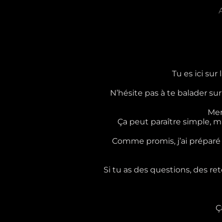
Passer
au
contenu
Tu es ici sur 
N’hésite pas à te balader sur
Mer
Ça peut paraître simple, m
Comme promis, j’ai préparé
Si tu as des questions, des re
Ç