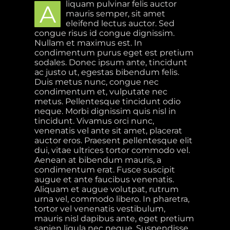
liquam pulvinar felis auctor
A
mauris semper, sit amet
eleifend lectus auctor. Sed
congue risus id congue dignissim.
Nullam et maximus est. In
condimentum purus eget est pretium
sodales. Donec ipsum ante, tincidunt
ac justo ut, egestas bibendum felis.
Duis metus nunc, congue nec
condimentum et, vulputate nec
metus. Pellentesque tincidunt odio
neque. Morbi dignissim quis nisl in
tincidunt. Vivamus orci nunc,
venenatis vel ante sit amet, placerat
auctor eros. Praesent pellentesque elit
dui, vitae ultrices tortor commodo vel.
Aenean at bibendum mauris, a
condimentum erat. Fusce suscipit
augue et ante faucibus venenatis.
Aliquam et augue volutpat, rutrum
urna vel, commodo libero. In pharetra,
tortor vel venenatis vestibulum,
mauris nisl dapibus ante, eget pretium
sapien ligula nec neque. Suspendisse