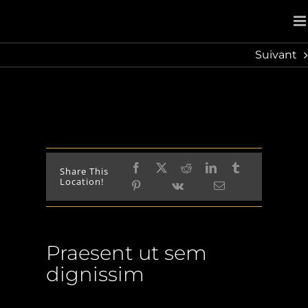
Passer
au
contenu
Suivant
Description du projet
Share This
Location!
Praesent ut sem
dignissim