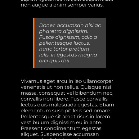
non augue a enim semper varius.
Donec accumsan nisl ac
pharetra dignissim.
Fusce dignissim, odio a
pellentesque luctus,
nunc tortor pretium
felis, in egestas magna
orci quis dui
Vivamus eget arcu in leo ullamcorper
venenatis ut non tellus. Quisque nisi
massa, consequat vel bibendum nec,
convallis non libero. Fusce convallis
lectus quis malesuada egestas. Etiam
elementum suscipit felis sed ornare.
Pellentesque sit amet risus in lorem
vestibulum dignissim eu in ante.
Praesent condimentum egestas
aliquet. Suspendisse accumsan